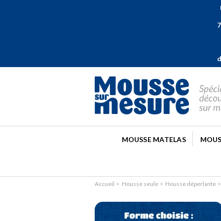
U
7
d
MOUSSE MATELAS
MOUS
Accueil
Housse seule
Housse déperlante