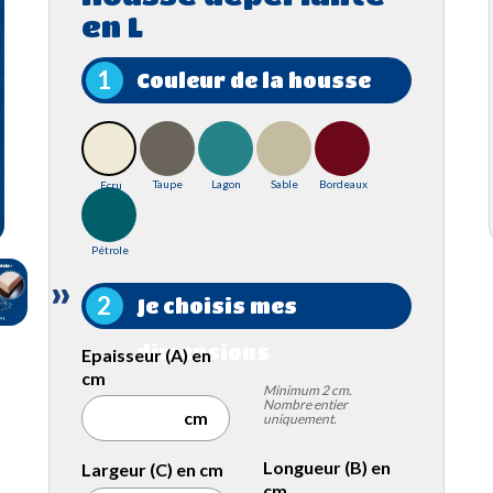
en L
1
Couleur de la housse
Taupe
Lagon
Sable
Bordeaux
Ecru
Pétrole
2
Je choisis mes
dimensions
Epaisseur (A) en
cm
Minimum 2 cm.
Nombre entier
uniquement.
Longueur (B) en
Largeur (C) en cm
cm