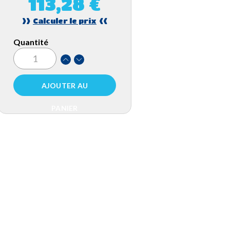
113,28 €
>>
<<
Calculer le prix
Quantité
AJOUTER AU
PANIER