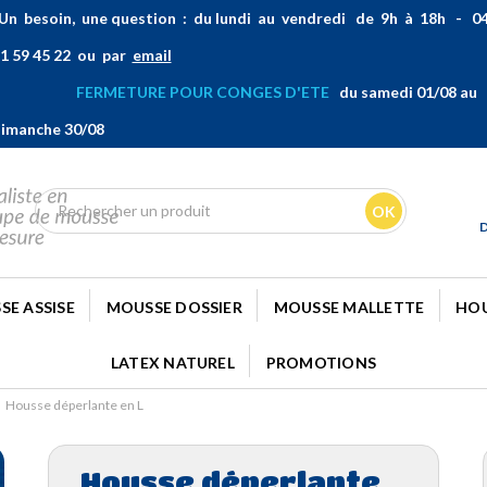
n besoin, une question : du lundi au vendredi de 9h à 18h - 0
1 59 45 22 ou par
email
FERMETURE POUR CONGES D'ETE
du samedi 01/08 au
imanche 30/08
OK
SE ASSISE
MOUSSE DOSSIER
MOUSSE MALLETTE
HOU
LATEX NATUREL
PROMOTIONS
Housse déperlante en L
Housse déperlante