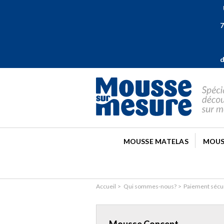
U
7
d
MOUSSE MATELAS
MOUS
Accueil
Qui sommes-nous?
Paiement sécu